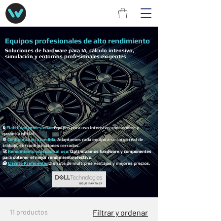
Equipos profesionales de alto rendimiento
Soluciones de hardware para IA, cálculo intensivo,
simulación y entornos profesionales exigentes
🔒
Fiabilidad profesional.
Equipos para uso intensivo, con soporte y
garantía oficial.
⚙️
Configuración a medida.
Adaptamos cada equipo a su carga real de
trabajo, sin configuraciones cerradas.
🚀
Rendimiento adecuado al uso.
Optimizamos hardware y componentes
para obtener el mejor rendimiento efectivo.
🧰
Cliente Preferente
.
Disfrute de multiples ventajas y mejores precios.
11 productos
Filtrar y ordenar