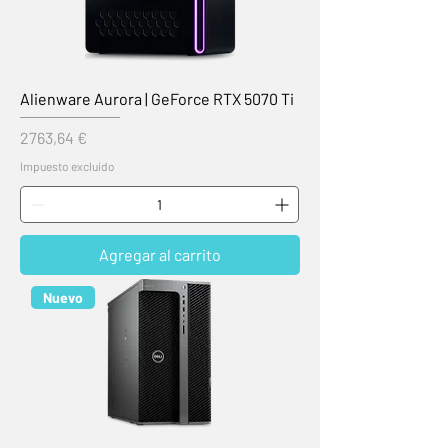
Alienware Aurora | GeForce RTX 5070 Ti
Precio
2763,64 €
Impuesto excluido
Agregar al carrito
Nuevo