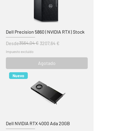
Dell Precision 5860 | NVIDIA RTX | Stock
Precio
Precio de oferta
3564,04 €
Desde
3207,64 €
Impuesto excluido
Agotado
Nuevo
Dell NVIDIA RTX 4000 Ada 20GB