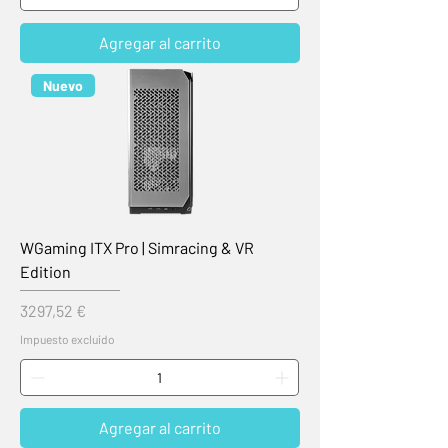
Agregar al carrito
Nuevo
WGaming ITX Pro | Simracing & VR
Edition
Precio
3297,52 €
Impuesto excluido
Agregar al carrito