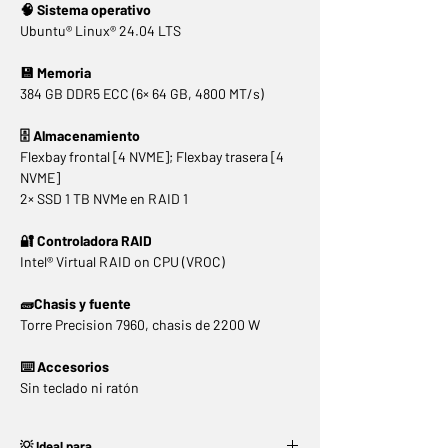
🧠 Sistema operativo
Ubuntu® Linux® 24.04 LTS
💾 Memoria
384 GB DDR5 ECC (6× 64 GB, 4800 MT/s)
🗄️ Almacenamiento
Flexbay frontal [4 NVME]; Flexbay trasera [4
NVME]
2× SSD 1 TB NVMe en RAID 1
🔐 Controladora RAID
Intel® Virtual RAID on CPU (VROC)
🧱Chasis y fuente
Torre Precision 7960, chasis de 2200 W
⌨️ Accesorios
Sin teclado ni ratón
💡 Ideal para