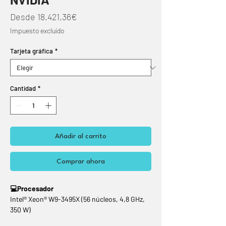
Precio
Desde
18.421,36€
de
Impuesto excluido
oferta
Tarjeta gráfica
*
Cantidad
*
Añadir al carrito
Comprar ahora
💻Procesador
Intel® Xeon® W9-3495X (56 núcleos, 4,8 GHz,
350 W)